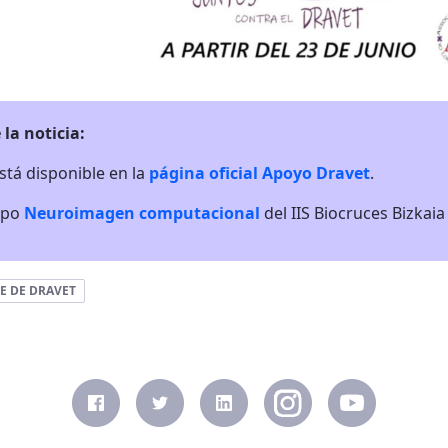
 la noticia:
stá disponible en la
página oficial Apoyo Dravet
.
upo
Neuroimagen computacional
del IIS Biocruces Bizkaia
E DE DRAVET