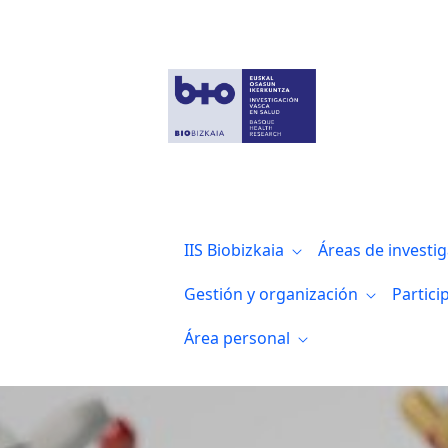
Biocruces Bizkaia se une el 23 de junio 
IIS Biobizkaia
Áreas de investi
Gestión y organización
Partici
Área personal