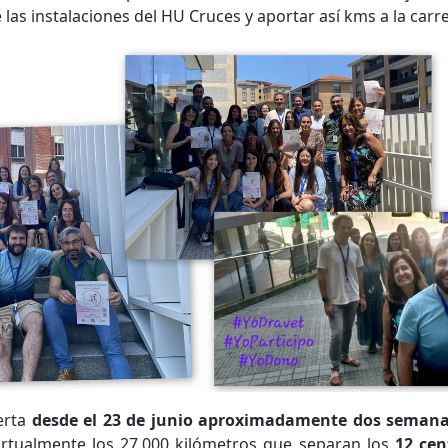
as instalaciones del HU Cruces y aportar así kms a la carre
ierta
desde el 23 de junio aproximadamente dos seman
virtualmente los 27.000 kilómetros que separan los
12 cen