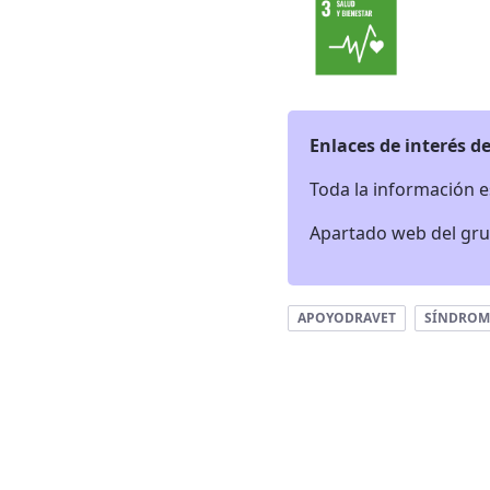
Enlaces de interés de
Toda la información e
Apartado web del gr
APOYODRAVET
SÍNDROM