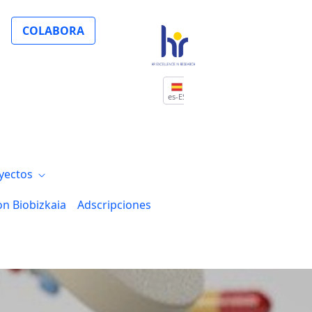
et, sumando KMs en la carrera solidaria “
COLABORA
es-ES
yectos
on Biobizkaia
Adscripciones