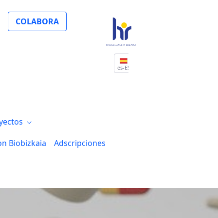
ores de 55 años
COLABORA
es-ES
yectos
on Biobizkaia
Adscripciones