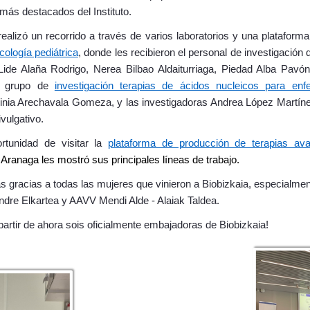
más destacados del Instituto.
ealizó un recorrido a través de varios laboratorios y una plataforma 
cología pediátrica
, donde les recibieron el personal de investigación 
Lide Alaña Rodrigo, Nerea Bilbao Aldaiturriaga, Piedad Alba Pav
el grupo de
investigación terapias de ácidos nucleicos para en
ginia Arechavala Gomeza, y las investigadoras Andrea López Martín
ivulgativo.
ortunidad de visitar la
plataforma de producción de terapias a
 Aranaga les mostró sus principales líneas de trabajo.
 gracias a todas las mujeres que vinieron a Biobizkaia, especialme
ndre Elkartea y AAVV Mendi Alde - Alaiak Taldea.
artir de ahora sois oficialmente embajadoras de Biobizkaia!