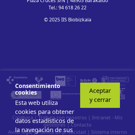
Plaza Cruces S/N | 48903 Barakaldo
Tel.: 94 618 26 22
© 2025 IIS Biobizkaia
Consentimiento
Aceptar
cookies
y cerrar
Esta web utiliza
cookies para obtener
Colabora
|
Trabaja con nosotros
|
Intranet - Mis
datos estadísticos de
gestiones
|
Contacto
la navegación de sus
Aviso legal
|
Política de privacidad
|
Sistema interno