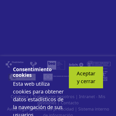
Consentimiento
Aceptar
cookies
y cerrar
Esta web utiliza
cookies para obtener
Colabora
|
Trabaja con nosotros
|
Intranet - Mis
datos estadísticos de
gestiones
|
Contacto
la navegación de sus
Aviso legal
|
Política de privacidad
|
Sistema interno
usuarios.
de información