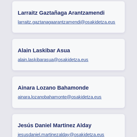
Larraitz Gaztañaga Arantzamendi
larraitz.gaztanagaarantzamendi@osakidetza.eus
Alain Laskibar Asua
alain.laskibarasua@osakidetza.eus
Ainara Lozano Bahamonde
ainara.lozanobahamonte@osakidetza.eus
Jesús Daniel Martinez Alday
jesusdaniel.martinezalday@osakidetza.eus