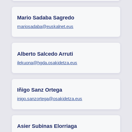
Mario Sadaba Sagredo
mariosadaba@euskalnet.eus
Alberto Salcedo Arruti
ilekuona@hgda.osakidetza.eus
Iñigo Sanz Ortega
inigo.sanzortega@osakidetza.eus
Asier Subinas Elorriaga