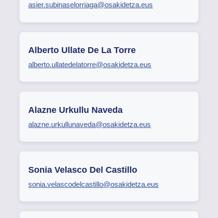
asier.subinaselorriaga@osakidetza.eus
Alberto Ullate De La Torre
alberto.ullatedelatorre@osakidetza.eus
Alazne Urkullu Naveda
alazne.urkullunaveda@osakidetza.eus
Sonia Velasco Del Castillo
sonia.velascodelcastillo@osakidetza.eus