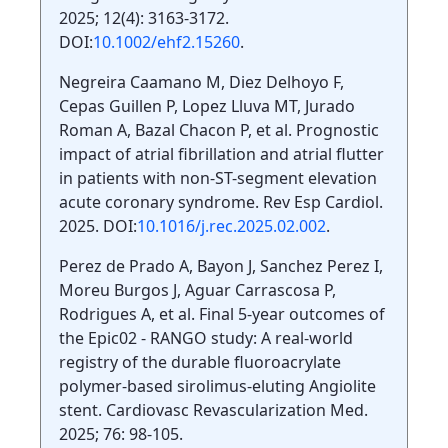
2025; 12(4): 3163-3172.
DOI:
10.1002/ehf2.15260
.
Negreira Caamano M, Diez Delhoyo F,
Cepas Guillen P, Lopez Lluva MT, Jurado
Roman A, Bazal Chacon P, et al. Prognostic
impact of atrial fibrillation and atrial flutter
in patients with non-ST-segment elevation
acute coronary syndrome. Rev Esp Cardiol.
2025. DOI:
10.1016/j.rec.2025.02.002
.
Perez de Prado A, Bayon J, Sanchez Perez I,
Moreu Burgos J, Aguar Carrascosa P,
Rodrigues A, et al. Final 5-year outcomes of
the Epic02 - RANGO study: A real-world
registry of the durable fluoroacrylate
polymer-based sirolimus-eluting Angiolite
stent. Cardiovasc Revascularization Med.
2025; 76: 98-105.