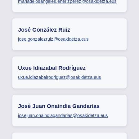
mariadelosangeles.enerizperez@osakidetza.eus
José González Ruiz
jose.gonzalezruiz@osakidetza.eus
Uxue Idiazabal Rodríguez
uxue.idiazabalrodriguez@osakidetza.eus
José Juan Onaindia Gandarias
josejuan.onaindiagandarias@osakidetza.eus