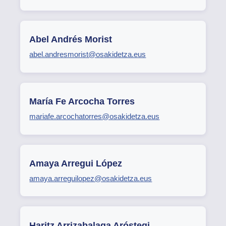
Abel Andrés Morist
abel.andresmorist@osakidetza.eus
María Fe Arcocha Torres
mariafe.arcochatorres@osakidetza.eus
Amaya Arregui López
amaya.arreguilopez@osakidetza.eus
Haritz Arrizabalaga Aróstegi