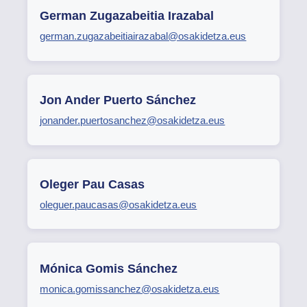
German Zugazabeitia Irazabal
german.zugazabeitiairazabal@osakidetza.eus
Jon Ander Puerto Sánchez
jonander.puertosanchez@osakidetza.eus
Oleger Pau Casas
oleguer.paucasas@osakidetza.eus
Mónica Gomis Sánchez
monica.gomissanchez@osakidetza.eus