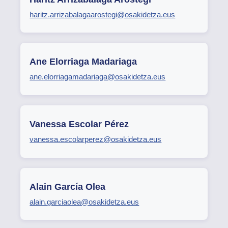
haritz.arrizabalagaarostegi@osakidetza.eus
Ane Elorriaga Madariaga
ane.elorriagamadariaga@osakidetza.eus
Vanessa Escolar Pérez
vanessa.escolarperez@osakidetza.eus
Alain García Olea
alain.garciaolea@osakidetza.eus