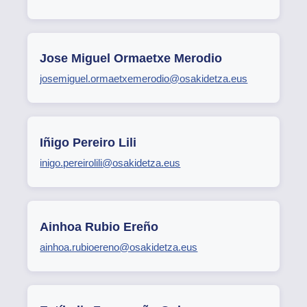
Jose Miguel Ormaetxe Merodio
josemiguel.ormaetxemerodio@osakidetza.eus
Iñigo Pereiro Lili
inigo.pereirolili@osakidetza.eus
Ainhoa Rubio Ereño
ainhoa.rubioereno@osakidetza.eus