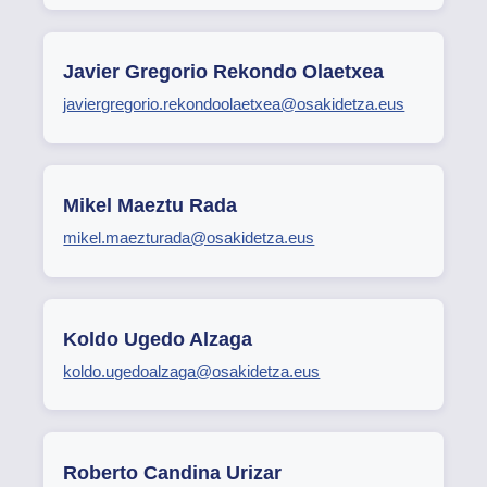
Javier Gregorio Rekondo Olaetxea
javiergregorio.rekondoolaetxea@osakidetza.eus
Mikel Maeztu Rada
mikel.maezturada@osakidetza.eus
Koldo Ugedo Alzaga
koldo.ugedoalzaga@osakidetza.eus
Roberto Candina Urizar