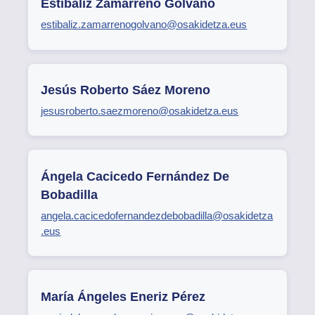
Estíbaliz Zamarreño Golvano
estibaliz.zamarrenogolvano@osakidetza.eus
Jesús Roberto Sáez Moreno
jesusroberto.saezmoreno@osakidetza.eus
Ángela Cacicedo Fernández De
Bobadilla
angela.cacicedofernandezdebobadilla@osakidetza
.eus
María Ángeles Eneriz Pérez