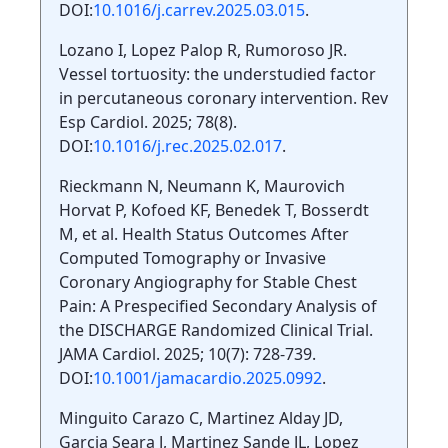
DOI:
10.1016/j.carrev.2025.03.015
.
Lozano I, Lopez Palop R, Rumoroso JR.
Vessel tortuosity: the understudied factor
in percutaneous coronary intervention. Rev
Esp Cardiol. 2025; 78(8).
DOI:
10.1016/j.rec.2025.02.017
.
Rieckmann N, Neumann K, Maurovich
Horvat P, Kofoed KF, Benedek T, Bosserdt
M, et al. Health Status Outcomes After
Computed Tomography or Invasive
Coronary Angiography for Stable Chest
Pain: A Prespecified Secondary Analysis of
the DISCHARGE Randomized Clinical Trial.
JAMA Cardiol. 2025; 10(7): 728-739.
DOI:
10.1001/jamacardio.2025.0992
.
Minguito Carazo C, Martinez Alday JD,
Garcia Seara J, Martinez Sande JL, Lopez