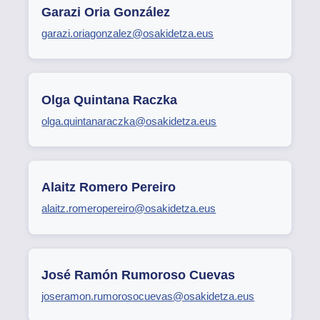
Garazi Oria González
garazi.oriagonzalez@osakidetza.eus
Olga Quintana Raczka
olga.quintanaraczka@osakidetza.eus
Alaitz Romero Pereiro
alaitz.romeropereiro@osakidetza.eus
José Ramón Rumoroso Cuevas
joseramon.rumorosocuevas@osakidetza.eus