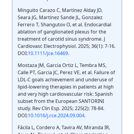
Minguito Carazo C, Martinez Alday JD,
Seara JG, Martinez Sande JL, Gonzalez
Ferrero T, Shangutov O, et al. Endocardial
ablation of ganglionated plexus for the
treatment of carotid sinus syndrome. J
Cardiovasc Electrophysiol. 2025; 36(1): 7-16.
DOI:
10.1111/jce.16469
.
Mostaza JM, Garcia Ortiz L, Tembra MS,
Calle PT, Garcia JC, Perez VE, et al. Failure of
LDL-C goals achievement and underuse of
lipid-lowering therapies in patients at high
and very high cardiovascular risk: Spanish
subset from the European SANTORINI
study. Rev Clin Esp. 2025; 225(2): 78-84.
DOI:
10.1016/j.rce.2024.09.004
.
Fácila L, Cordero A, Tavira AV, Miranda IR,