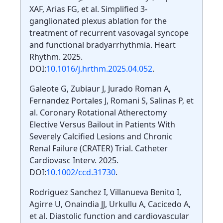
XAF, Arias FG, et al. Simplified 3-
ganglionated plexus ablation for the
treatment of recurrent vasovagal syncope
and functional bradyarrhythmia. Heart
Rhythm. 2025.
DOI:
10.1016/j.hrthm.2025.04.052
.
Galeote G, Zubiaur J, Jurado Roman A,
Fernandez Portales J, Romani S, Salinas P, et
al. Coronary Rotational Atherectomy
Elective Versus Bailout in Patients With
Severely Calcified Lesions and Chronic
Renal Failure (CRATER) Trial. Catheter
Cardiovasc Interv. 2025.
DOI:
10.1002/ccd.31730
.
Rodriguez Sanchez I, Villanueva Benito I,
Agirre U, Onaindia JJ, Urkullu A, Cacicedo A,
et al. Diastolic function and cardiovascular