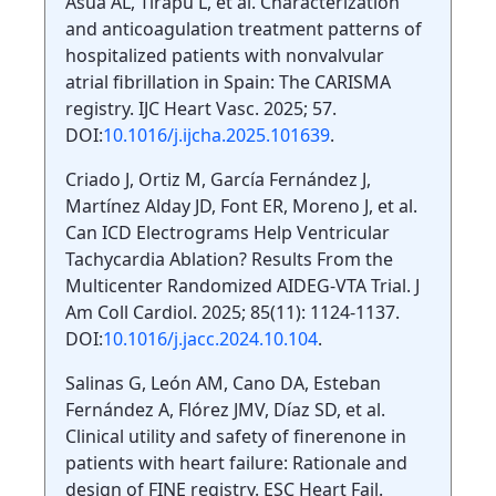
Asua AL, Tirapu L, et al. Characterization
and anticoagulation treatment patterns of
hospitalized patients with nonvalvular
atrial fibrillation in Spain: The CARISMA
registry. IJC Heart Vasc. 2025; 57.
DOI:
10.1016/j.ijcha.2025.101639
.
Criado J, Ortiz M, García Fernández J,
Martínez Alday JD, Font ER, Moreno J, et al.
Can ICD Electrograms Help Ventricular
Tachycardia Ablation? Results From the
Multicenter Randomized AIDEG-VTA Trial. J
Am Coll Cardiol. 2025; 85(11): 1124-1137.
DOI:
10.1016/j.jacc.2024.10.104
.
Salinas G, León AM, Cano DA, Esteban
Fernández A, Flórez JMV, Díaz SD, et al.
Clinical utility and safety of finerenone in
patients with heart failure: Rationale and
design of FINE registry. ESC Heart Fail.