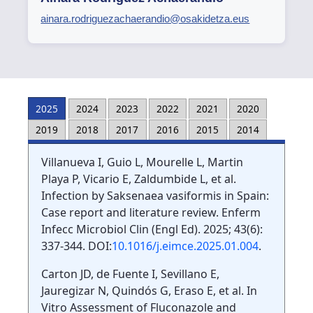
ainara.rodriguezachaerandio@osakidetza.eus
2025
2024
2023
2022
2021
2020
2019
2018
2017
2016
2015
2014
Villanueva I, Guio L, Mourelle L, Martin
Playa P, Vicario E, Zaldumbide L, et al.
Infection by Saksenaea vasiformis in Spain:
Case report and literature review. Enferm
Infecc Microbiol Clin (Engl Ed). 2025; 43(6):
337-344. DOI:
10.1016/j.eimce.2025.01.004
.
Carton JD, de Fuente I, Sevillano E,
Jauregizar N, Quindós G, Eraso E, et al. In
Vitro Assessment of Fluconazole and