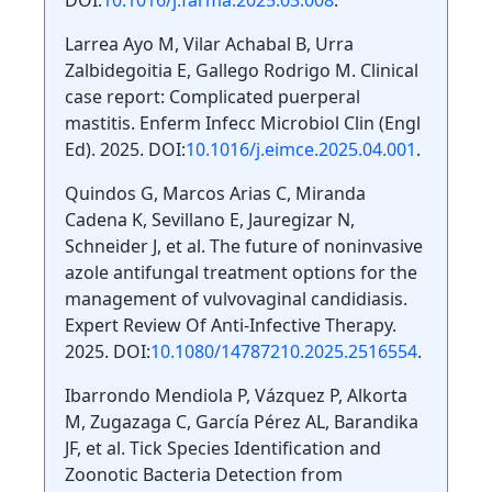
DOI:
10.1016/j.farma.2025.03.008
.
Larrea Ayo M, Vilar Achabal B, Urra
Zalbidegoitia E, Gallego Rodrigo M. Clinical
case report: Complicated puerperal
mastitis. Enferm Infecc Microbiol Clin (Engl
Ed). 2025. DOI:
10.1016/j.eimce.2025.04.001
.
Quindos G, Marcos Arias C, Miranda
Cadena K, Sevillano E, Jauregizar N,
Schneider J, et al. The future of noninvasive
azole antifungal treatment options for the
management of vulvovaginal candidiasis.
Expert Review Of Anti-Infective Therapy.
2025. DOI:
10.1080/14787210.2025.2516554
.
Ibarrondo Mendiola P, Vázquez P, Alkorta
M, Zugazaga C, García Pérez AL, Barandika
JF, et al. Tick Species Identification and
Zoonotic Bacteria Detection from