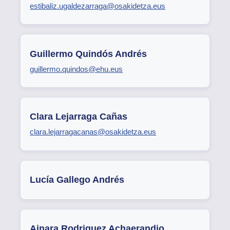
estibaliz.ugaldezarraga@osakidetza.eus
Guillermo Quindós Andrés
guillermo.quindos@ehu.eus
Clara Lejarraga Cañas
clara.lejarragacanas@osakidetza.eus
Lucía Gallego Andrés
Ainara Rodriguez Achaerandio