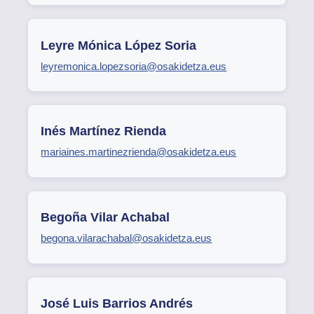
Leyre Mónica López Soria
leyremonica.lopezsoria@osakidetza.eus
Inés Martínez Rienda
mariaines.martinezrienda@osakidetza.eus
Begoña Vilar Achabal
begona.vilarachabal@osakidetza.eus
José Luis Barrios Andrés