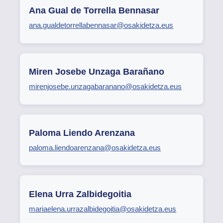
Ana Gual de Torrella Bennasar
ana.gualdetorrellabennasar@osakidetza.eus
Miren Josebe Unzaga Barañano
mirenjosebe.unzagabaranano@osakidetza.eus
Paloma Liendo Arenzana
paloma.liendoarenzana@osakidetza.eus
Elena Urra Zalbidegoitia
mariaelena.urrazalbidegoitia@osakidetza.eus