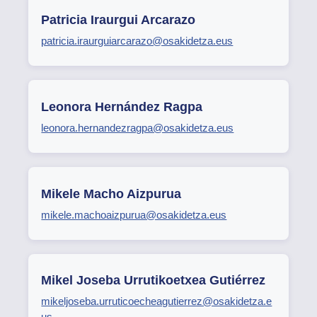
Patricia Iraurgui Arcarazo
patricia.iraurguiarcarazo@osakidetza.eus
Leonora Hernández Ragpa
leonora.hernandezragpa@osakidetza.eus
Mikele Macho Aizpurua
mikele.machoaizpurua@osakidetza.eus
Mikel Joseba Urrutikoetxea Gutiérrez
mikeljoseba.urruticoecheagutierrez@osakidetza.e
us