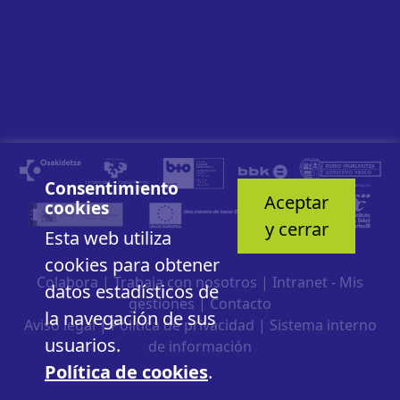
Consentimiento
Aceptar
cookies
y cerrar
Esta web utiliza
cookies para obtener
Colabora
|
Trabaja con nosotros
|
Intranet - Mis
datos estadísticos de
gestiones
|
Contacto
la navegación de sus
Aviso legal
|
Política de privacidad
|
Sistema interno
usuarios.
de información
Política de cookies
.