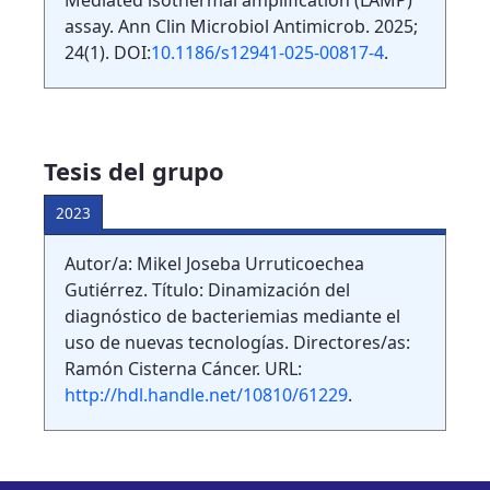
Mediated isothermal amplification (LAMP)
assay. Ann Clin Microbiol Antimicrob. 2025;
24(1). DOI:
10.1186/s12941-025-00817-4
.
Tesis del grupo
2023
Autor/a: Mikel Joseba Urruticoechea
Gutiérrez. Título: Dinamización del
diagnóstico de bacteriemias mediante el
uso de nuevas tecnologías. Directores/as:
Ramón Cisterna Cáncer. URL:
http://hdl.handle.net/10810/61229
.