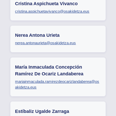
Cristina Aspichueta Vivanco
cristina.aspichuetavivanco@osakidetza.eus
Nerea Antona Urieta
nerea.antonaurieta@osakidetza.eus
María Inmaculada Concepción
Ramírez De Ocariz Landaberea
mariainmaculada.ramirezdeocarizlandaberea@os
akidetza.eus
Estíbaliz Ugalde Zarraga