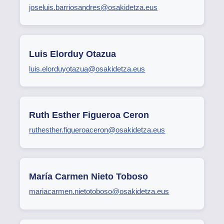
joseluis.barriosandres@osakidetza.eus
Luis Elorduy Otazua
luis.elorduyotazua@osakidetza.eus
Ruth Esther Figueroa Ceron
ruthesther.figueroaceron@osakidetza.eus
María Carmen Nieto Toboso
mariacarmen.nietotoboso@osakidetza.eus