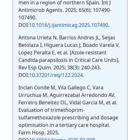
men in a region of northern Spain. Int J
Antimicrob Agents. 2025; 65(6): 107490-
107490.
DOI:
10.1016/j.ijantimicag.2025.107490
.
Antona Urieta N, Barrios Andres JL, Seijas
Betolaza I, Higuera Lucas J, Boado Varela V,
Lopez Peralta E, et al. [Azole-resistant
Candida parapsilosis in Critical Care Units].
Rev Esp Quim. 2025; 38(3): 240-243.
DOI:
10.37201/req/122.2024
.
Inclan Conde M, Vila Gallego C, Vara
Urruchua M, Aguirrezabal Arredondo AV,
Ferreiro Beneitez OL, Vidal Garcia M, et al.
Evaluation of trimethoprim-
sulfamethoxazole prescribing and dosage
optimisation in a tertiary care hospital.
Farm Hosp. 2025.