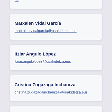
Matxalen Vidal García
matxalen.vidalgarcia@osakidetza.eus
Itziar Angulo López
itziar.angulolopez@osakidetza.eus
Cristina Zugazaga Inchaurza
cristina.zugazagainchaurza@osakidetza.eus