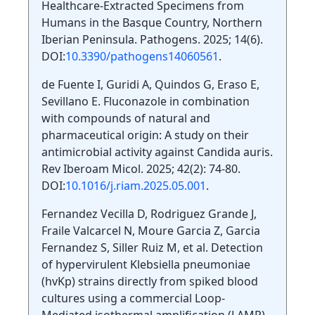
Healthcare-Extracted Specimens from
Humans in the Basque Country, Northern
Iberian Peninsula. Pathogens. 2025; 14(6).
DOI:
10.3390/pathogens14060561
.
de Fuente I, Guridi A, Quindos G, Eraso E,
Sevillano E. Fluconazole in combination
with compounds of natural and
pharmaceutical origin: A study on their
antimicrobial activity against Candida auris.
Rev Iberoam Micol. 2025; 42(2): 74-80.
DOI:
10.1016/j.riam.2025.05.001
.
Fernandez Vecilla D, Rodriguez Grande J,
Fraile Valcarcel N, Moure Garcia Z, Garcia
Fernandez S, Siller Ruiz M, et al. Detection
of hypervirulent Klebsiella pneumoniae
(hvKp) strains directly from spiked blood
cultures using a commercial Loop-