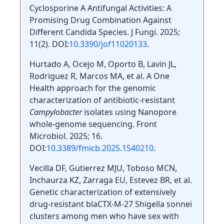
Cyclosporine A Antifungal Activities: A
Promising Drug Combination Against
Different Candida Species. J Fungi. 2025;
11(2). DOI:
10.3390/jof11020133
.
Hurtado A, Ocejo M, Oporto B, Lavin JL,
Rodriguez R, Marcos MA, et al. A One
Health approach for the genomic
characterization of antibiotic-resistant
Campylobacter
isolates using Nanopore
whole-genome sequencing. Front
Microbiol. 2025; 16.
DOI:
10.3389/fmicb.2025.1540210
.
Vecilla DF, Gutierrez MJU, Toboso MCN,
Inchaurza KZ, Zarraga EU, Estevez BR, et al.
Genetic characterization of extensively
drug-resistant blaCTX-M-27 Shigella sonnei
clusters among men who have sex with