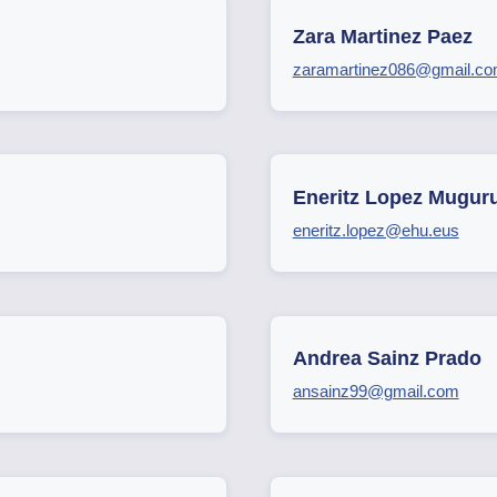
Zara Martinez Paez
zaramartinez086@gmail.c
Eneritz Lopez Mugur
eneritz.lopez@ehu.eus
Andrea Sainz Prado
ansainz99@gmail.com