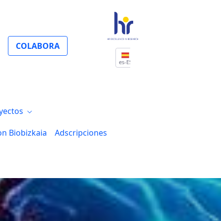
COLABORA
es-ES
yectos
on Biobizkaia
Adscripciones