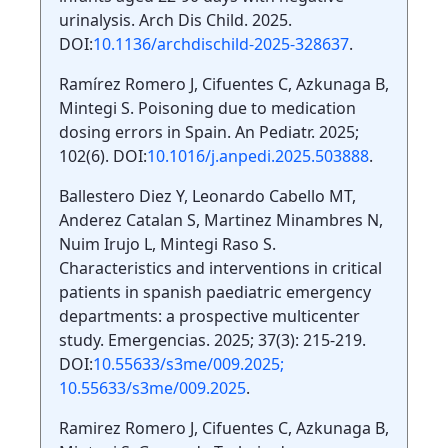
urinalysis. Arch Dis Child. 2025.
DOI:
10.1136/archdischild-2025-328637
.
Ramírez Romero J, Cifuentes C, Azkunaga B,
Mintegi S. Poisoning due to medication
dosing errors in Spain. An Pediatr. 2025;
102(6). DOI:
10.1016/j.anpedi.2025.503888
.
Ballestero Diez Y, Leonardo Cabello MT,
Anderez Catalan S, Martinez Minambres N,
Nuim Irujo L, Mintegi Raso S.
Characteristics and interventions in critical
patients in spanish paediatric emergency
departments: a prospective multicenter
study. Emergencias. 2025; 37(3): 215-219.
DOI:
10.55633/s3me/009.2025;
10.55633/s3me/009.2025
.
Ramirez Romero J, Cifuentes C, Azkunaga B,