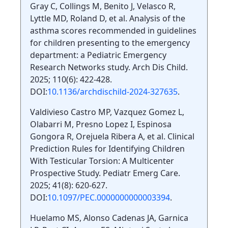
Gray C, Collings M, Benito J, Velasco R,
Lyttle MD, Roland D, et al. Analysis of the
asthma scores recommended in guidelines
for children presenting to the emergency
department: a Pediatric Emergency
Research Networks study. Arch Dis Child.
2025; 110(6): 422-428.
DOI:
10.1136/archdischild-2024-327635
.
Valdivieso Castro MP, Vazquez Gomez L,
Olabarri M, Presno Lopez I, Espinosa
Gongora R, Orejuela Ribera A, et al. Clinical
Prediction Rules for Identifying Children
With Testicular Torsion: A Multicenter
Prospective Study. Pediatr Emerg Care.
2025; 41(8): 620-627.
DOI:
10.1097/PEC.0000000000003394
.
Huelamo MS, Alonso Cadenas JA, Garnica