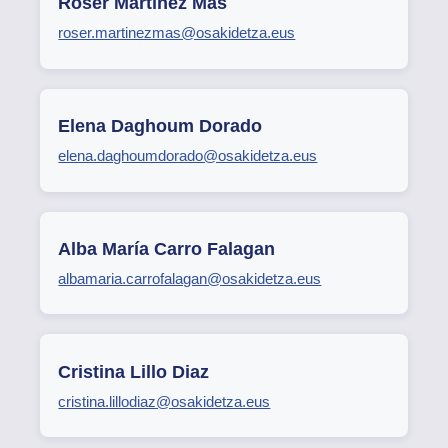
Roser Martínez Mas
roser.martinezmas@osakidetza.eus
Elena Daghoum Dorado
elena.daghoumdorado@osakidetza.eus
Alba María Carro Falagan
albamaria.carrofalagan@osakidetza.eus
Cristina Lillo Diaz
cristina.lillodiaz@osakidetza.eus