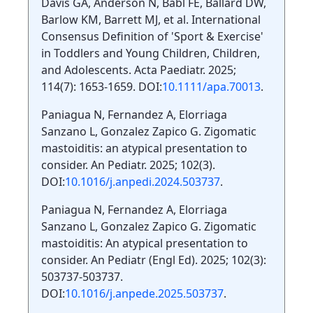
Davis GA, Anderson N, Babl FE, Ballard DW,
Barlow KM, Barrett MJ, et al. International
Consensus Definition of 'Sport & Exercise'
in Toddlers and Young Children, Children,
and Adolescents. Acta Paediatr. 2025;
114(7): 1653-1659. DOI:
10.1111/apa.70013
.
Paniagua N, Fernandez A, Elorriaga
Sanzano L, Gonzalez Zapico G. Zigomatic
mastoiditis: an atypical presentation to
consider. An Pediatr. 2025; 102(3).
DOI:
10.1016/j.anpedi.2024.503737
.
Paniagua N, Fernandez A, Elorriaga
Sanzano L, Gonzalez Zapico G. Zigomatic
mastoiditis: An atypical presentation to
consider. An Pediatr (Engl Ed). 2025; 102(3):
503737-503737.
DOI:
10.1016/j.anpede.2025.503737
.