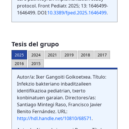
protocol. Front Pediatr. 2025; 13: 1646499-
1646499. DOI:
10.3389/fped.2025.1646499
.
Tesis del grupo
2025
2024
2021
2019
2018
2017
2016
2015
Autor/a: Iker Gangoiti Goikoetxea. Título:
Infekzio bakteriano inbaditzaileen
identifikazioa pediatrian, txerto
konbinatuen garaian. Directores/as:
Santiago Mintegi Raso, Francisco Javier
Benito Fernández. URL:
http://hdl.handle.net/10810/68571
.