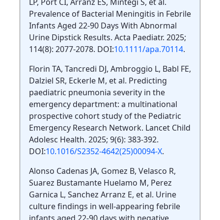
LP, Port CI, Arranz ES, Mintegi S, et al.
Prevalence of Bacterial Meningitis in Febrile
Infants Aged 22-90 Days With Abnormal
Urine Dipstick Results. Acta Paediatr. 2025;
114(8): 2077-2078. DOI:
10.1111/apa.70114
.
Florin TA, Tancredi DJ, Ambroggio L, Babl FE,
Dalziel SR, Eckerle M, et al. Predicting
paediatric pneumonia severity in the
emergency department: a multinational
prospective cohort study of the Pediatric
Emergency Research Network. Lancet Child
Adolesc Health. 2025; 9(6): 383-392.
DOI:
10.1016/S2352-4642(25)00094-X
.
Alonso Cadenas JA, Gomez B, Velasco R,
Suarez Bustamante Huelamo M, Perez
Garnica L, Sanchez Arranz E, et al. Urine
culture findings in well-appearing febrile
infants aged 22-90 days with negative