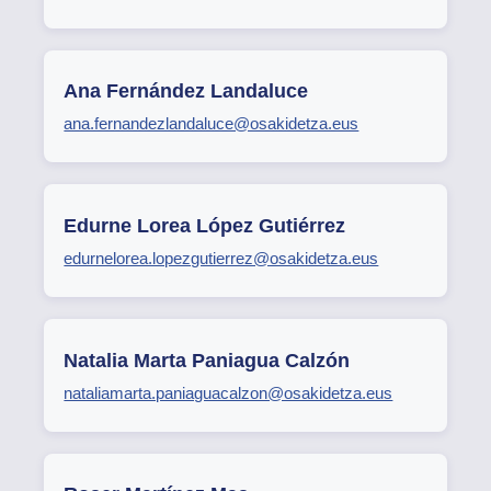
Ana Fernández Landaluce
ana.fernandezlandaluce@osakidetza.eus
Edurne Lorea López Gutiérrez
edurnelorea.lopezgutierrez@osakidetza.eus
Natalia Marta Paniagua Calzón
nataliamarta.paniaguacalzon@osakidetza.eus