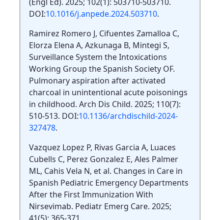
(Engl Ed). 2025; 102(1): 503710-503710.
DOI:
10.1016/j.anpede.2024.503710
.
Ramirez Romero J, Cifuentes Zamalloa C,
Elorza Elena A, Azkunaga B, Mintegi S,
Surveillance System the Intoxications
Working Group the Spanish Society OF.
Pulmonary aspiration after activated
charcoal in unintentional acute poisonings
in childhood. Arch Dis Child. 2025; 110(7):
510-513. DOI:
10.1136/archdischild-2024-
327478
.
Vazquez Lopez P, Rivas Garcia A, Luaces
Cubells C, Perez Gonzalez E, Ales Palmer
ML, Cahis Vela N, et al. Changes in Care in
Spanish Pediatric Emergency Departments
After the First Immunization With
Nirsevimab. Pediatr Emerg Care. 2025;
41(5): 365-371.