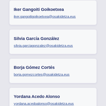
Iker Gangoiti Goikoetxea
iker.gangoitigoikoetxea@osakidetza.eus
Silvia García González
silvia.garciagonzalez@osakidetza.eus
Borja Gómez Cortés
borja.gomezcortes@osakidetza.eus
Yordana Acedo Alonso
yordana.acedoalonso@osakidetza.eus