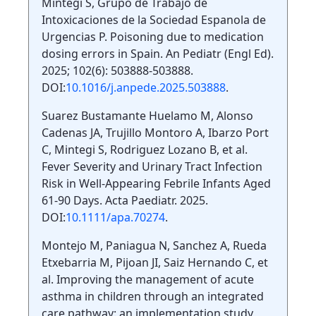
Mintegi S, Grupo de Trabajo de
Intoxicaciones de la Sociedad Espanola de
Urgencias P. Poisoning due to medication
dosing errors in Spain. An Pediatr (Engl Ed).
2025; 102(6): 503888-503888.
DOI:
10.1016/j.anpede.2025.503888
.
Suarez Bustamante Huelamo M, Alonso
Cadenas JA, Trujillo Montoro A, Ibarzo Port
C, Mintegi S, Rodriguez Lozano B, et al.
Fever Severity and Urinary Tract Infection
Risk in Well-Appearing Febrile Infants Aged
61-90 Days. Acta Paediatr. 2025.
DOI:
10.1111/apa.70274
.
Montejo M, Paniagua N, Sanchez A, Rueda
Etxebarria M, Pijoan JI, Saiz Hernando C, et
al. Improving the management of acute
asthma in children through an integrated
care pathway: an implementation study