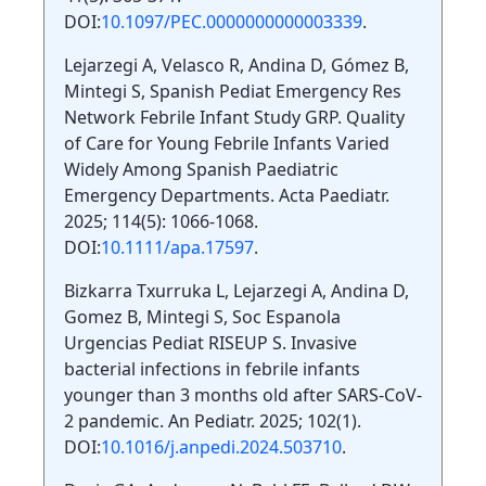
DOI:
10.1097/PEC.0000000000003339
.
Lejarzegi A, Velasco R, Andina D, Gómez B,
Mintegi S, Spanish Pediat Emergency Res
Network Febrile Infant Study GRP. Quality
of Care for Young Febrile Infants Varied
Widely Among Spanish Paediatric
Emergency Departments. Acta Paediatr.
2025; 114(5): 1066-1068.
DOI:
10.1111/apa.17597
.
Bizkarra Txurruka L, Lejarzegi A, Andina D,
Gomez B, Mintegi S, Soc Espanola
Urgencias Pediat RISEUP S. Invasive
bacterial infections in febrile infants
younger than 3 months old after SARS-CoV-
2 pandemic. An Pediatr. 2025; 102(1).
DOI:
10.1016/j.anpedi.2024.503710
.