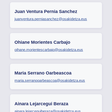
Juan Ventura Pernia Sanchez
juanventura.perniasanchez@osakidetza.eus
Ohiane Morientes Carbajo
oihane.morientescarbajo@osakidetza.eus
Maria Serrano Oarbeascoa
maria.serranooarbeascoa@osakidetza.eus
Ainara Lejarcegui Beraza
ainara.lejarceguiberaza@osakidetza.eus