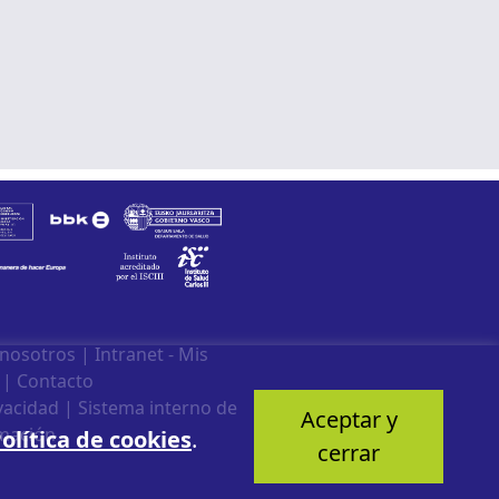
 nosotros
|
Intranet - Mis
|
Contacto
ivacidad
|
Sistema interno de
Aceptar y
mación
olítica de cookies
.
cerrar