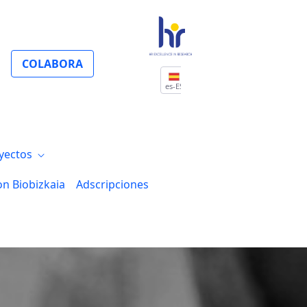
COLABORA
es-ES
yectos
on Biobizkaia
Adscripciones