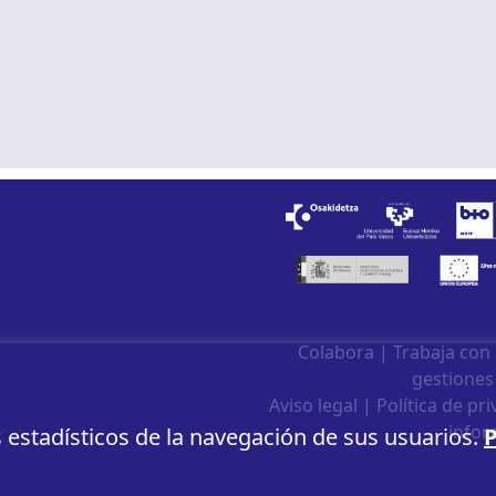
Colabora
|
Trabaja con
gestiones
Aviso legal
|
Política de pr
infor
s estadísticos de la navegación de sus usuarios.
P