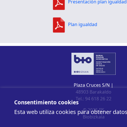
Presentación plan igualdad
Plan igualdad
Plaza Cruces S/N |
48903 Barakaldo
Tel.: 94 618 26 22
Consentimiento cookies
© 2025 IIS
Esta web utiliza cookies para obtener dato
Biobizkaia