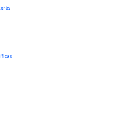
terés
íficas