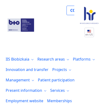
Biobizkaia organiza la jornada “LUNG C
COLLABORATE
en-US
IIS Biobizkaia
Research areas
Platforms
Innovation and transfer
Projects
Management
Patient participation
Present information
Services
Employment website
Memberships