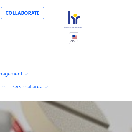
COLLABORATE
en-US
nagement
ips
Personal area