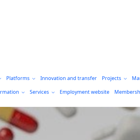
l de la Inmunología el 29 de abril
Platforms
Innovation and transfer
Projects
Ma
ormation
Services
Employment website
Membersh