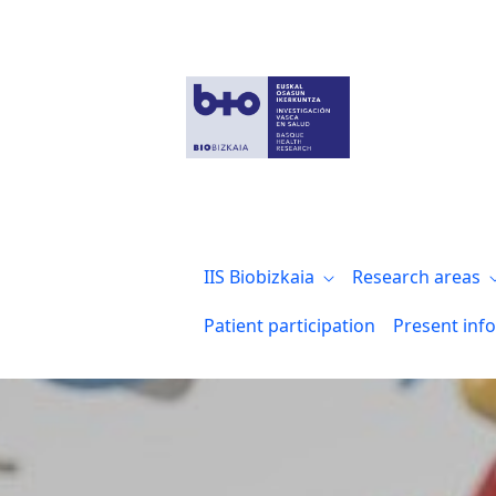
Biocruces Bizkaia con el día Internaciona
IIS Biobizkaia
Research areas
Patient participation
Present inf