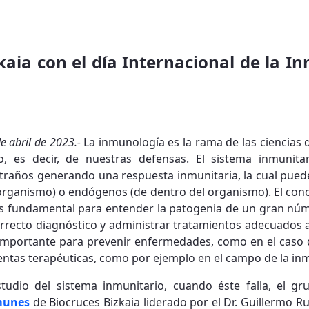
kaia con el día Internacional de la I
de abril de 2023.-
La inmunología es la rama de las ciencias 
o, es decir, de nuestras defensas. El sistema inmunit
raños generando una respuesta inmunitaria, la cual pued
organismo) o endógenos (de dentro del organismo). El cono
es fundamental para entender la patogenia de un gran nú
correcto diagnóstico y administrar tratamientos adecuados a
importante para prevenir enfermedades, como en el caso d
ntas terapéuticas, como por ejemplo en el campo de la in
tudio del sistema inmunitario, cuando éste falla, el gr
munes
de Biocruces Bizkaia liderado por el Dr. Guillermo Ru