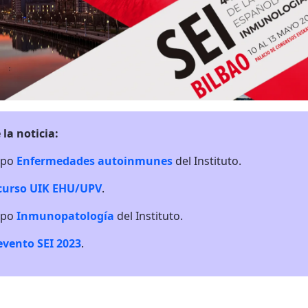
 la noticia:
upo
Enfermedades autoinmunes
del Instituto.
curso UIK EHU/UPV
.
upo
Inmunopatología
del Instituto.
evento SEI 2023
.