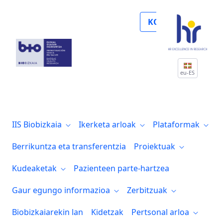
Biocruces Bizkaia comienza la preinscrip
KOLABORATU
eu-ES
IIS Biobizkaia
Ikerketa arloak
Plataformak
Berrikuntza eta transferentzia
Proiektuak
Kudeaketak
Pazienteen parte-hartzea
Gaur egungo informazioa
Zerbitzuak
Biobizkaiarekin lan
Kidetzak
Pertsonal arloa