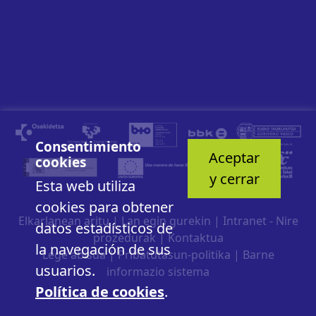
Consentimiento
Aceptar
cookies
y cerrar
Esta web utiliza
cookies para obtener
Elkarlanean aritu
|
Lan egin gurekin
|
Intranet - Nire
datos estadísticos de
prozedurak
|
Kontaktua
la navegación de sus
Lege abisua
|
Pribatutasun-politika
|
Barne
usuarios.
informazio sistema
Política de cookies
.