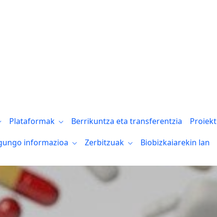
l de la Inmunología el 29 de abril
Plataformak
Berrikuntza eta transferentzia
Proiek
gungo informazioa
Zerbitzuak
Biobizkaiarekin lan