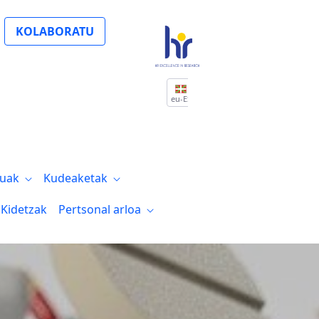
KOLABORATU
eu-ES
tuak
Kudeaketak
Kidetzak
Pertsonal arloa