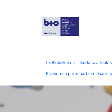
Biocruces Bizkaia con el día Internaciona
IIS Biobizkaia
Ikerketa arloak
Pazienteen parte-hartzea
Gaur e