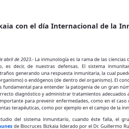
kaia con el día Internacional de la I
de abril de 2023.-
La inmunología es la rama de las ciencias 
o, es decir, de nuestras defensas. El sistema inmunit
raños generando una respuesta inmunitaria, la cual pued
organismo) o endógenos (de dentro del organismo). El cono
es fundamental para entender la patogenia de un gran nú
correcto diagnóstico y administrar tratamientos adecuados a
importante para prevenir enfermedades, como en el caso d
ntas terapéuticas, como por ejemplo en el campo de la in
tudio del sistema inmunitario, cuando éste falla, el gr
munes
de Biocruces Bizkaia liderado por el Dr. Guillermo Ru