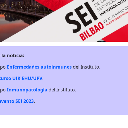
 la noticia:
upo
Enfermedades autoinmunes
del Instituto.
curso UIK EHU/UPV
.
upo
Inmunopatología
del Instituto.
evento SEI 2023
.