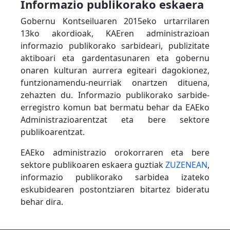
Informazio publikorako eskaera
Gobernu Kontseiluaren 2015eko urtarrilaren
13ko akordioak, KAEren administrazioan
informazio publikorako sarbideari, publizitate
aktiboari eta gardentasunaren eta gobernu
onaren kulturan aurrera egiteari dagokionez,
funtzionamendu-neurriak onartzen dituena,
zehazten du. Informazio publikorako sarbide-
erregistro komun bat bermatu behar da EAEko
Administrazioarentzat eta bere sektore
publikoarentzat.
EAEko administrazio orokorraren eta bere
sektore publikoaren eskaera guztiak
ZUZENEAN
,
informazio publikorako sarbidea izateko
eskubidearen postontziaren bitartez bideratu
behar dira.