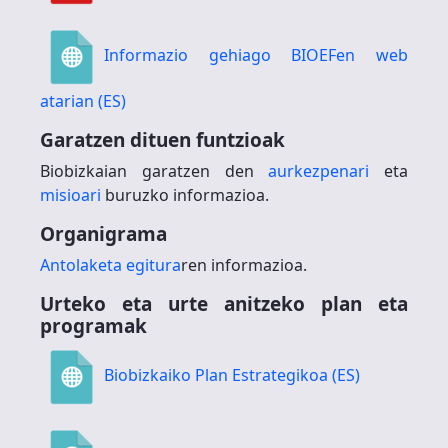
Informazio gehiago BIOEFen web
atarian (ES)
Garatzen dituen funtzioak
Biobizkaian garatzen den
aurkezpenari
eta
misioari
buruzko informazioa.
Organigrama
Antolaketa egitura
ren informazioa.
Urteko eta urte anitzeko plan eta
programak
Biobizkaiko Plan Estrategikoa (ES)