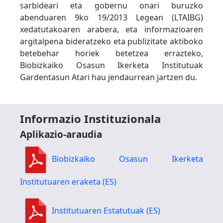
sarbideari eta gobernu onari buruzko
abenduaren 9ko 19/2013 Legean (LTAIBG)
xedatutakoaren arabera, eta informazioaren
argitalpena bideratzeko eta publizitate aktiboko
betebehar horiek betetzea errazteko,
Biobizkaiko Osasun Ikerketa Institutuak
Gardentasun Atari hau jendaurrean jartzen du.
Informazio Instituzionala
Aplikazio-araudia
Biobizkaiko Osasun Ikerketa
Institutuaren eraketa (ES)
Institutuaren Estatutuak (ES)