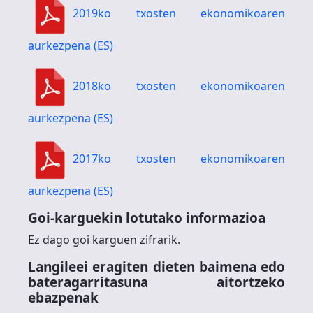
2019ko txosten ekonomikoaren
aurkezpena (ES)
2018ko txosten ekonomikoaren
aurkezpena (ES)
2017ko txosten ekonomikoaren
aurkezpena (ES)
Goi-karguekin lotutako informazioa
Ez dago goi karguen zifrarik.
Langileei eragiten dieten baimena edo
bateragarritasuna aitortzeko
ebazpenak