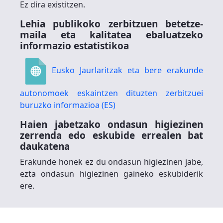
Ez dira existitzen.
Lehia publikoko zerbitzuen betetze-
maila eta kalitatea ebaluatzeko
informazio estatistikoa
Eusko Jaurlaritzak eta bere erakunde
autonomoek eskaintzen dituzten zerbitzuei
buruzko informazioa (ES)
Haien jabetzako ondasun higiezinen
zerrenda edo eskubide errealen bat
daukatena
Erakunde honek ez du ondasun higiezinen jabe,
ezta ondasun higiezinen gaineko eskubiderik
ere.