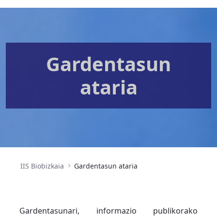
Gardentasun
ataria
IIS Biobizkaia
Gardentasun ataria
Gardentasunari, informazio publikorako