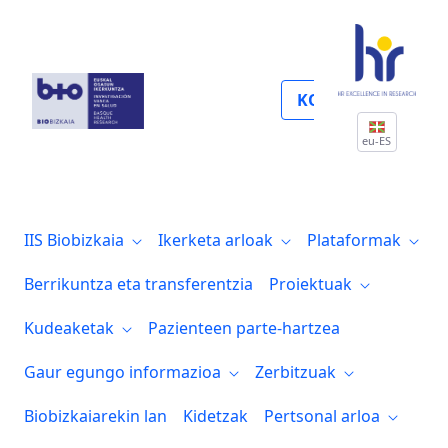
Portal transparencia
KOLABORATU
eu-ES
IIS Biobizkaia
Ikerketa arloak
Plataformak
Berrikuntza eta transferentzia
Proiektuak
Kudeaketak
Pazienteen parte-hartzea
Gaur egungo informazioa
Zerbitzuak
Biobizkaiarekin lan
Kidetzak
Pertsonal arloa