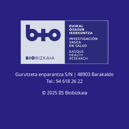
Gurutzeta enparantza S/N | 48903 Barakaldo
Tel.: 94 618 26 22
© 2025 IIS Biobizkaia