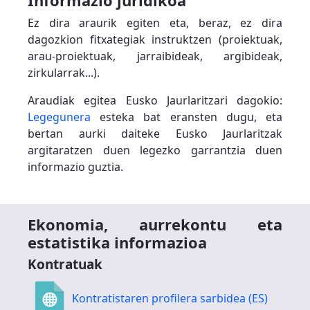
Ez dira araurik egiten eta, beraz, ez dira
dagozkion fitxategiak instruktzen (proiektuak,
arau-proiektuak, jarraibideak, argibideak,
zirkularrak...).
Araudiak egitea Eusko Jaurlaritzari dagokio:
Legegunera
esteka bat eransten dugu, eta
bertan aurki daiteke Eusko Jaurlaritzak
argitaratzen duen legezko garrantzia duen
informazio guztia.
Ekonomia, aurrekontu eta
estatistika informazioa
Kontratuak
Kontratistaren profilera sarbidea (ES)