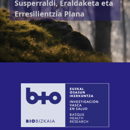
Susperraldi, Eraldaketa eta
Erresilientzia Plana