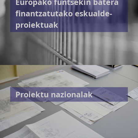
Europako funtsekin batera
finantzatutako eskualde-
proiektuak
Proiektu nazionalak