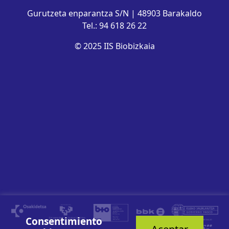
Gurutzeta enparantza S/N | 48903 Barakaldo
Tel.: 94 618 26 22
© 2025 IIS Biobizkaia
Consentimiento