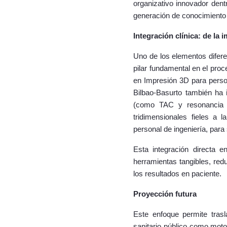
organizativo innovador dentr
generación de conocimiento t
Integración clínica: de la
Uno de los elementos difere
pilar fundamental en el pr
en Impresión 3D para person
Bilbao-Basurto también ha 
(como TAC y resonancia m
tridimensionales fieles a
personal de ingeniería, para
Esta integración directa e
herramientas tangibles, red
los resultados en paciente.
Proyección futura
Este enfoque permite trasl
sanitario público como motor