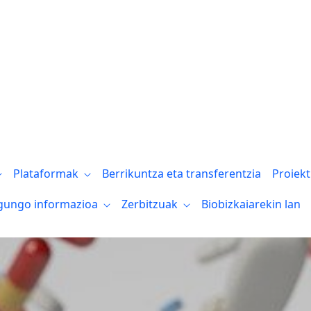
bricante de productos sanitarios a medida
Plataformak
Berrikuntza eta transferentzia
Proiek
gungo informazioa
Zerbitzuak
Biobizkaiarekin lan