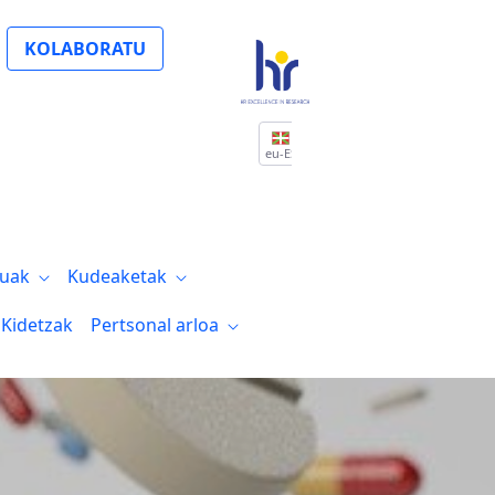
, un hito en la personalización de la me
KOLABORATU
eu-ES
tuak
Kudeaketak
Kidetzak
Pertsonal arloa