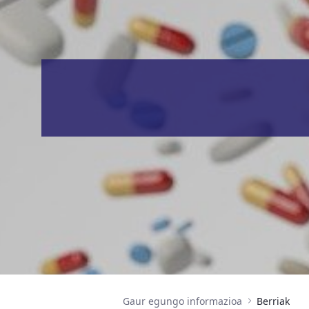
Gaur egungo informazioa
Berriak