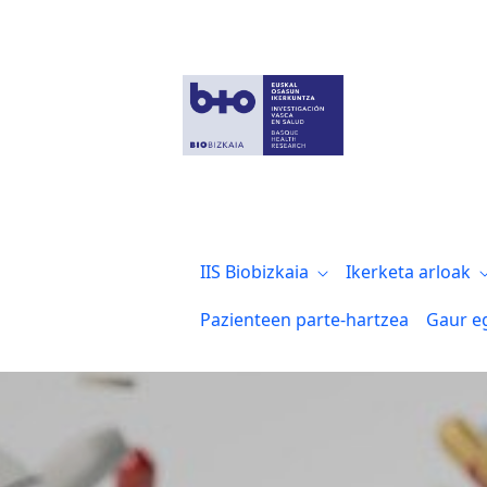
Biobizkaia logra la autorización como fa
IIS Biobizkaia
Ikerketa arloak
Pazienteen parte-hartzea
Gaur e