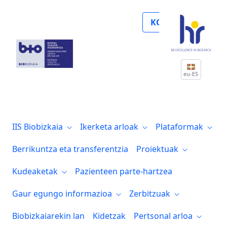
Verónica Tíscar González, entre las “Adm
KOLABORATU
eu-ES
IIS Biobizkaia
Ikerketa arloak
Plataformak
Berrikuntza eta transferentzia
Proiektuak
Kudeaketak
Pazienteen parte-hartzea
Gaur egungo informazioa
Zerbitzuak
Biobizkaiarekin lan
Kidetzak
Pertsonal arloa