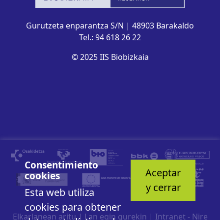
Gurutzeta enparantza S/N | 48903 Barakaldo
Tel.: 94 618 26 22
© 2025 IIS Biobizkaia
Consentimiento
Aceptar
cookies
y cerrar
Esta web utiliza
cookies para obtener
Elkarlanean aritu
|
Lan egin gurekin
|
Intranet - Nire