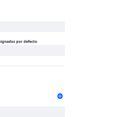
uerido
asignados por defecto
o