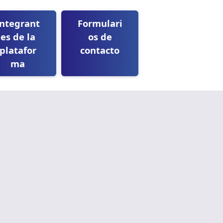
Integrant
Formulari
es de la
os de
platafor
contacto
ma