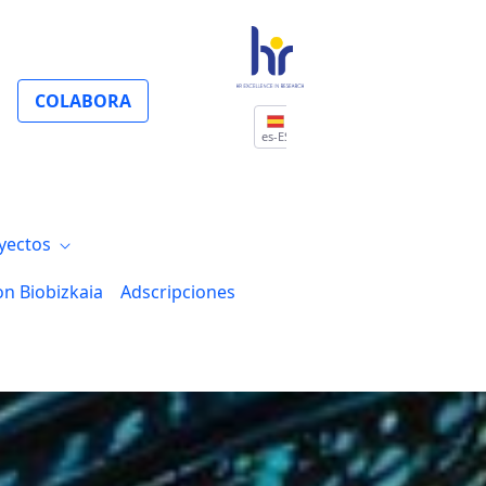
COLABORA
es-ES
yectos
on Biobizkaia
Adscripciones