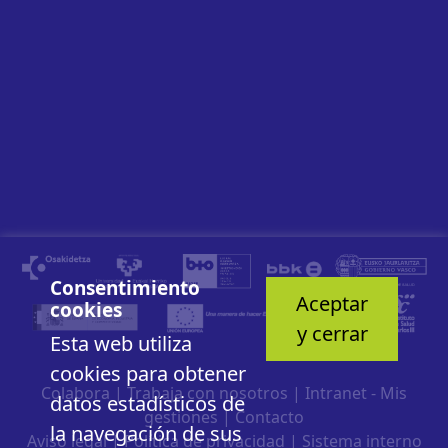
Consentimiento
Aceptar
cookies
y cerrar
Esta web utiliza
cookies para obtener
Colabora
|
Trabaja con nosotros
|
Intranet - Mis
datos estadísticos de
gestiones
|
Contacto
la navegación de sus
Aviso legal
|
Política de privacidad
|
Sistema interno