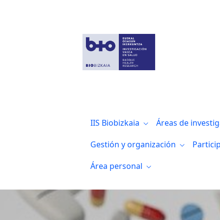
Biobizkaia con DalecandELA Fest 2025 pa
IIS Biobizkaia
Áreas de investi
Gestión y organización
Partici
Área personal