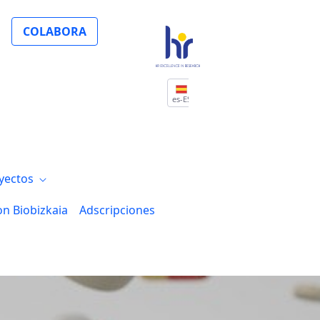
A
COLABORA
es-ES
yectos
on Biobizkaia
Adscripciones