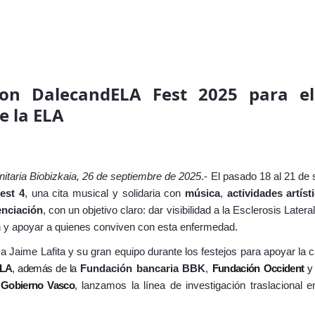
con DalecandELA Fest 2025 para e
e la ELA
anitaria Biobizkaia, 26 de septiembre de 2025
.- El pasado 18 al 21 de
est 4
, una cita musical y solidaria con
música
,
actividades artíst
enciación
, con un objetivo claro: dar visibilidad a la
Esclerosis Latera
n y apoyar a quienes conviven con esta enfermedad.
 Jaime Lafita y su gran equipo durante los festejos para apoyar la 
ELA
, además de la
Fundación bancaria BBK
,
Fundación Occident
y
 Gobierno Vasco
, lanzamos la línea de investigación traslacional