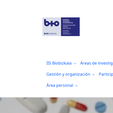
Biocruces Bizkaia comienza la preinscrip
IIS Biobizkaia
Áreas de investi
Gestión y organización
Partici
Área personal