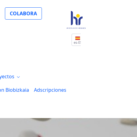
vacuna de CureVac
COLABORA
es-ES
yectos
on Biobizkaia
Adscripciones