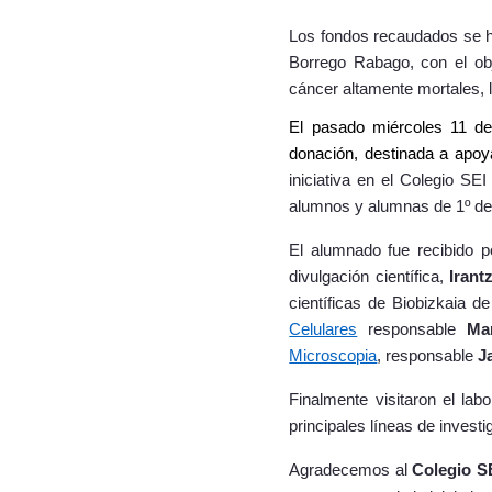
Los fondos recaudados se h
Borrego Rabago, con el obj
cáncer altamente mortales, 
El pasado miércoles 11 de 
donación, destinada a apoya
iniciativa en el Colegio SE
alumnos y alumnas de 1º de 
El alumnado fue recibido por
divulgación científica,
Irant
científicas de Biobizkaia 
Celulares
responsable
Ma
Microscopia
, responsable
J
Finalmente visitaron el lab
principales líneas de investi
Agradecemos al
Colegio S