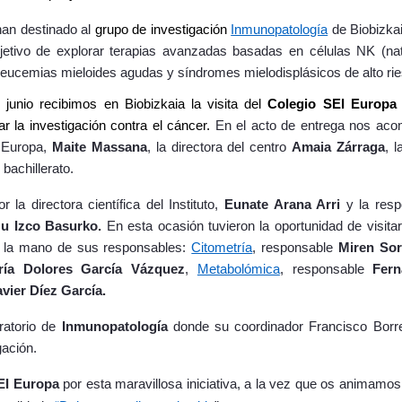
an destinado al
grupo de investigación
Inmunopatología
de Biobizkai
etivo de explorar terapias avanzadas basadas en células NK (natur
leucemias mieloides agudas y síndromes mielodisplásicos de alto ri
junio recibimos en Biobizkaia la visita del
Colegio SEI Europa
r la investigación contra el cáncer.
En el acto de entrega nos aco
I Europa,
Maite Massana
, la directora del centro
Amaia Zárraga
, 
bachillerato.
 la directora científica del Instituto,
Eunate Arana Arri
y la resp
zu Izco Basurko.
En esta ocasión tuvieron la oportunidad de visita
de la mano de sus responsables:
Citometría
, responsable
Miren Sor
ría Dolores García Vázquez
,
Metabolómica
, responsable
Fer
avier Díez García.
oratorio de
Inmunopatología
donde su coordinador Francisco Borr
gación.
EI Europa
por esta maravillosa iniciativa, a la vez que os animamos