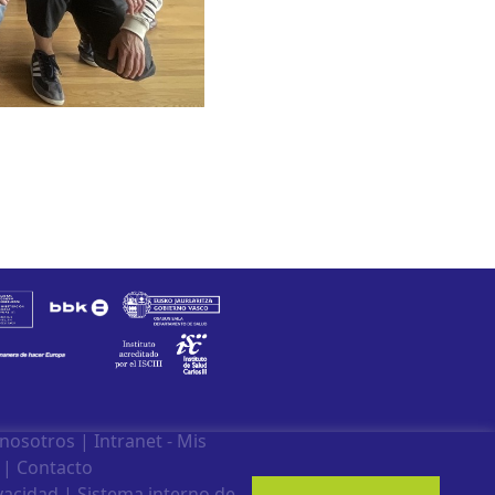
 nosotros
|
Intranet - Mis
|
Contacto
ivacidad
|
Sistema interno de