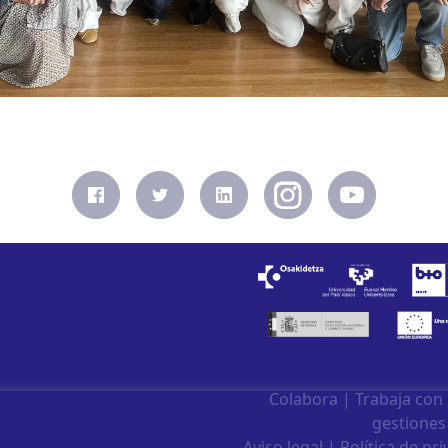
Colabora
|
Trabaja con
gestiones
Aviso legal
|
Política de pr