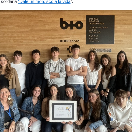
or
 solidaria
“Dale un m
disco a la vida
”.