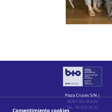
Plaza Cruces S/N |
48903 Barakaldo
Tel.: 94 618 26 22
Consentimiento cookies