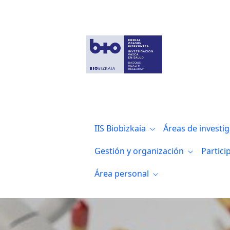
Once años de “Dale un mordisco a la vida”
IIS Biobizkaia
Áreas de investi
Gestión y organización
Partici
Área personal