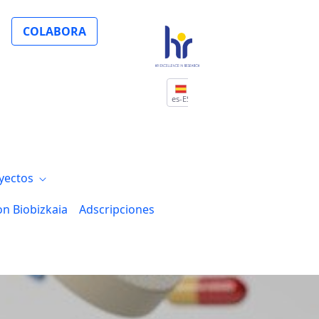
destina a la lucha contra el cáncer
COLABORA
es-ES
yectos
on Biobizkaia
Adscripciones