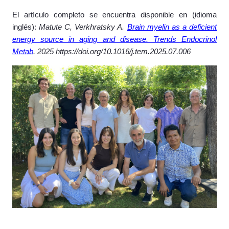
El artículo completo se encuentra disponible en (idioma
inglés):
Matute C, Verkhratsky A.
Brain myelin as a deficient
energy source in aging and disease. Trends Endocrinol
Metab
. 2025 https://doi.org/10.1016/j.tem.2025.07.006