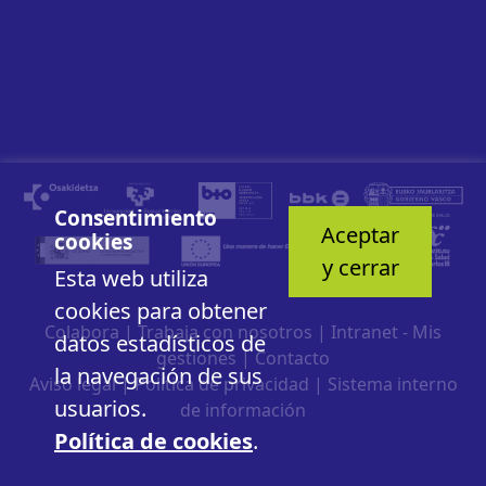
Consentimiento
Aceptar
cookies
y cerrar
Esta web utiliza
cookies para obtener
Colabora
|
Trabaja con nosotros
|
Intranet - Mis
datos estadísticos de
gestiones
|
Contacto
la navegación de sus
Aviso legal
|
Política de privacidad
|
Sistema interno
usuarios.
de información
Política de cookies
.