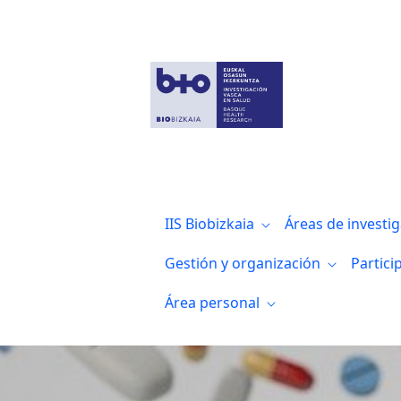
Estudiantes de la UPV/EHU visitan el Inst
IIS Biobizkaia
Áreas de investi
Gestión y organización
Partici
Área personal