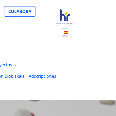
al de la mujer y la niña en la ciencia"
COLABORA
es-ES
yectos
on Biobizkaia
Adscripciones