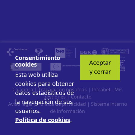
Consentimiento
Aceptar
cookies
y cerrar
Esta web utiliza
cookies para obtener
Colabora
|
Trabaja con nosotros
|
Intranet - Mis
datos estadísticos de
gestiones
|
Contacto
la navegación de sus
Aviso legal
|
Política de privacidad
|
Sistema interno
usuarios.
de información
Política de cookies
.