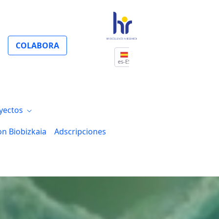
COLABORA
es-ES
yectos
on Biobizkaia
Adscripciones