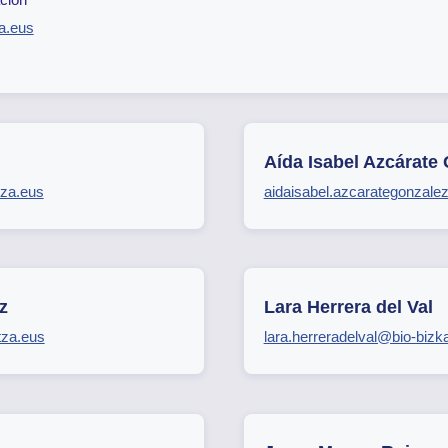
ia.eus
Aída Isabel Azcárate
tza.eus
aidaisabel.azcarategonzal
z
Lara Herrera del Val
tza.eus
lara.herreradelval@bio-bizk