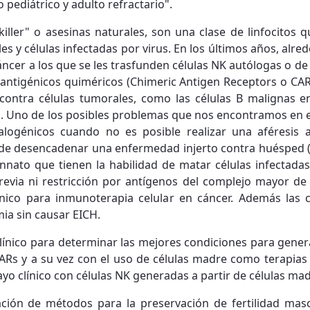
pediátrico y adulto refractario".
 killer" o asesinas naturales, son una clase de linfocitos 
les y células infectadas por virus. En los últimos años, alr
áncer a los que se les trasfunden células NK autólogas o 
 antigénicos quiméricos (Chimeric Antigen Receptors o CAR
s contra células tumorales, como las células B malignas e
. Uno de los posibles problemas que nos encontramos en e
 alogénicos cuando no es posible realizar una aféresis a
 de desencadenar una enfermedad injerto contra huésped (EI
nnato que tienen la habilidad de matar células infectadas
revia ni restricción por antígenos del complejo mayor de 
ínico para inmunoterapia celular en cáncer. Además las
mia sin causar EICH.
nico para determinar las mejores condiciones para genera
Rs y a su vez con el uso de células madre como terapias 
ayo clínico con células NK generadas a partir de células mad
ación de métodos para la preservación de fertilidad masc