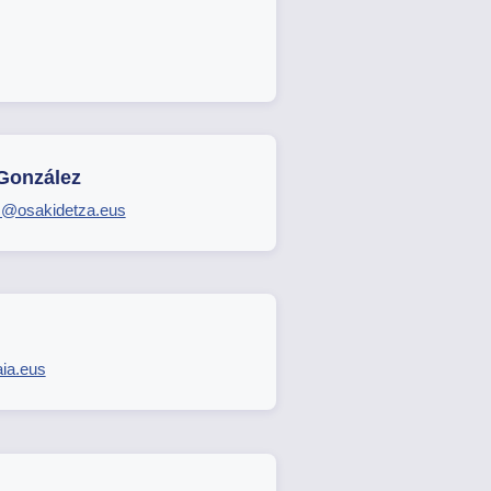
 González
ez@osakidetza.eus
aia.eus