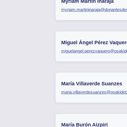
Myriam Martín Inaraja
myriam.martininaraja@donantesde
Miguel Ángel Pérez Vaquer
miguelangel.perezvaquero@osakid
María Villaverde Suanzes
maria.villaverdesuanzes@osakidet
María Burón Aizpiri