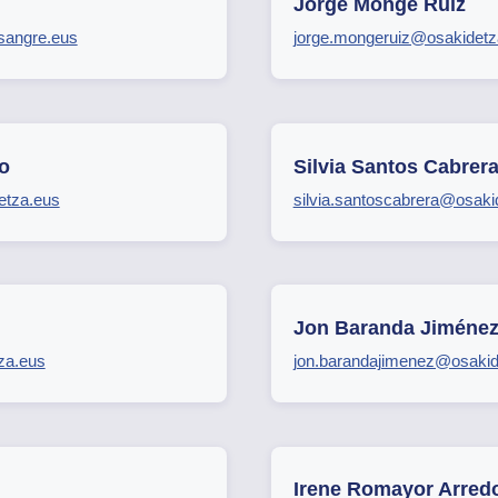
Jorge Monge Ruiz
sangre.eus
jorge.mongeruiz@osakidetz
o
Silvia Santos Cabrer
etza.eus
silvia.santoscabrera@osaki
Jon Baranda Jiméne
za.eus
jon.barandajimenez@osakid
Irene Romayor Arred