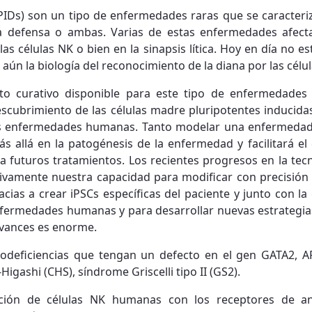
PIDs) son un tipo de enfermedades raras que se caracteri
 la defensa o ambas. Varias de estas enfermedades afect
 las células NK o bien en la sinapsis lítica. Hoy en día no 
aún la biología del reconocimiento de la diana por las cél
nto curativo disponible para este tipo de enfermedades 
scubrimiento de las células madre pluripotentes inducidas
las enfermedades humanas. Tanto modelar una enfermedad 
s allá en la patogénesis de la enfermedad y facilitará e
ara futuros tratamientos. Los recientes progresos en la te
tivamente nuestra capacidad para modificar con precisión
cias a crear iPSCs específicas del paciente y junto con l
nfermedades humanas y para desarrollar nuevas estrategias 
avances es enorme.
odeficiencias que tengan un defecto en el gen GATA2, A
igashi (CHS), síndrome Griscelli tipo II (GS2).
ración de células NK humanas con los receptores de an