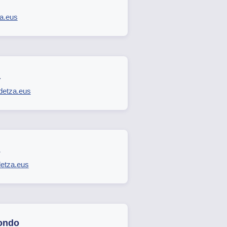
a.eus
a
detza.eus
z
etza.eus
ondo