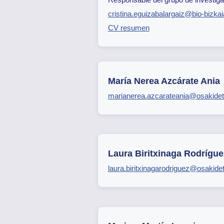
cristina.eguizabalargaiz@bio-bizka
CV resumen
María Nerea Azcárate Ania
marianerea.azcarateania@osakide
Laura Biritxinaga Rodrígue
laura.biritxinagarodriguez@osakide