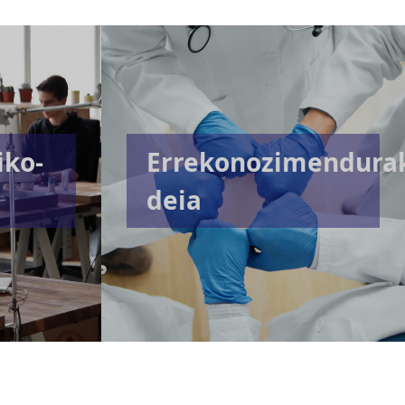
iko-
Errekonozimendura
deia