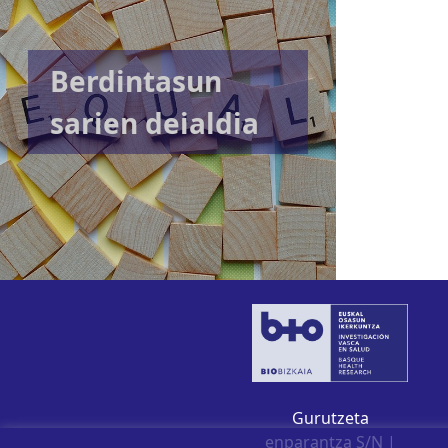
Berdintasun
sarien deialdia
Gurutzeta
enparantza S/N |