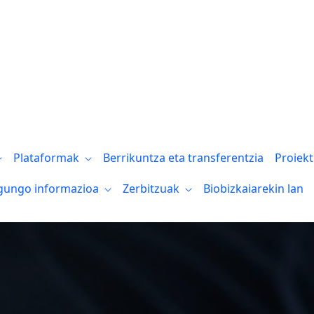
Plataformak
Berrikuntza eta transferentzia
Proiek
gungo informazioa
Zerbitzuak
Biobizkaiarekin lan