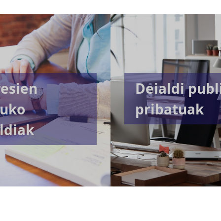
esien
Deialdi publ
ruko
pribatuak
ldiak