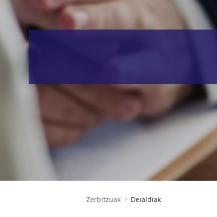
Zerbitzuak
Deialdiak