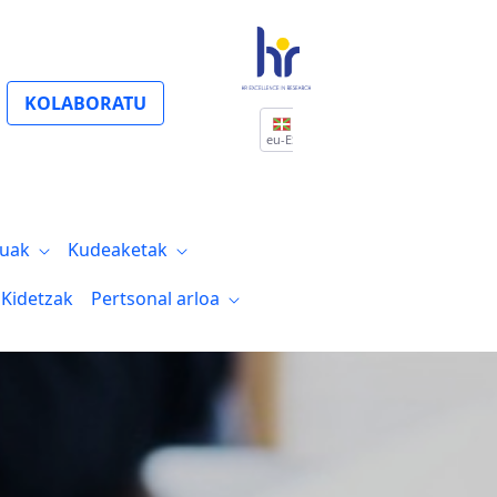
KOLABORATU
eu-ES
tuak
Kudeaketak
Kidetzak
Pertsonal arloa