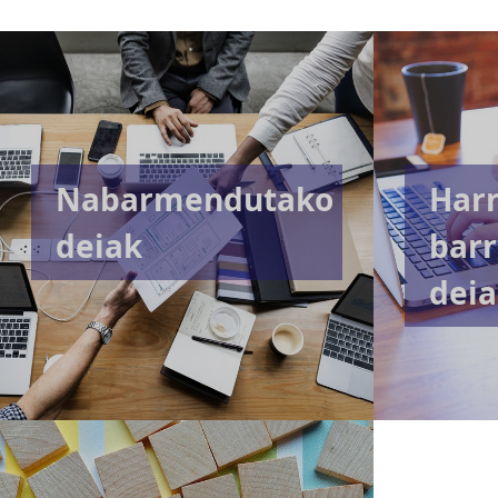
Nabarmendutako
Harr
deiak
bar
deia