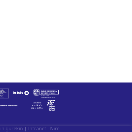
in gurekin
|
Intranet - Nire