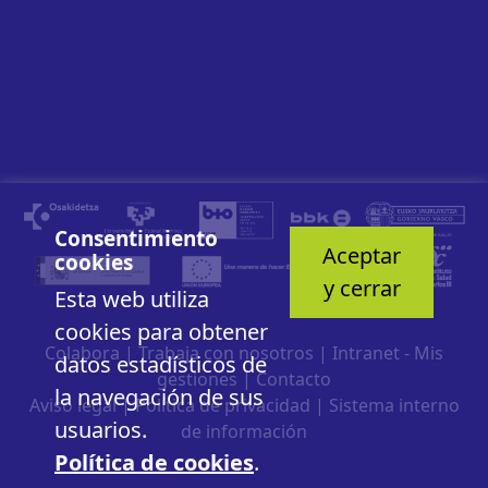
Consentimiento
Aceptar
cookies
y cerrar
Esta web utiliza
cookies para obtener
Colabora
|
Trabaja con nosotros
|
Intranet - Mis
datos estadísticos de
gestiones
|
Contacto
la navegación de sus
Aviso legal
|
Política de privacidad
|
Sistema interno
usuarios.
de información
Política de cookies
.