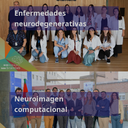
Enfermedades
neurodegenerativas
Neuroimagen
computacional