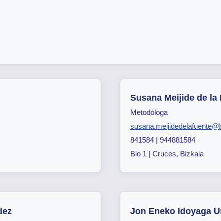
Susana Meijide de la
Metodóloga
susana.meijidedelafuente@b
841584 | 944881584
Bio 1 | Cruces, Bizkaia
dez
Jon Eneko Idoyaga U