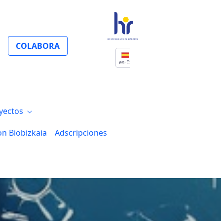
COLABORA
es-ES
yectos
on Biobizkaia
Adscripciones