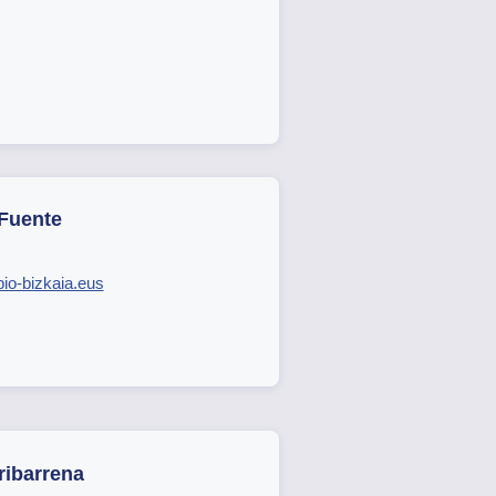
 Fuente
io-bizkaia.eus
ribarrena