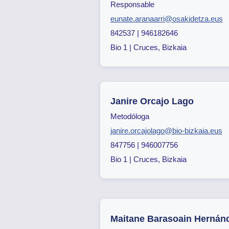
Responsable
eunate.aranaarri@osakidetza.eus
842537 | 946182646
Bio 1 | Cruces, Bizkaia
Janire Orcajo Lago
Metodóloga
janire.orcajolago@bio-bizkaia.eus
847756 | 946007756
Bio 1 | Cruces, Bizkaia
Maitane Barasoain Hernán