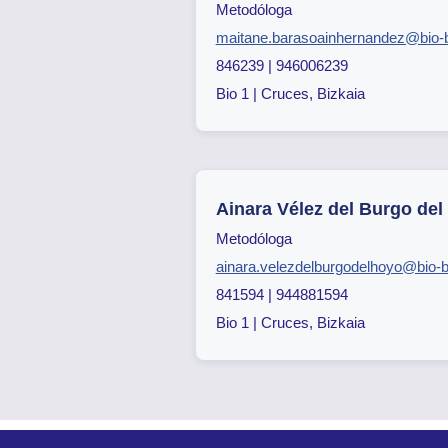
Metodóloga
maitane.barasoainhernandez@bio-b
846239 | 946006239
Bio 1 | Cruces, Bizkaia
Ainara Vélez del Burgo del
Metodóloga
ainara.velezdelburgodelhoyo@bio-b
841594 | 944881594
Bio 1 | Cruces, Bizkaia