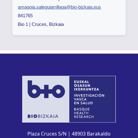
amagoia.saleguiarrillaga@bio-bizkaia.eus
841765
Bio 1 | Cruces, Bizkaia
Plaza Cruces S/N | 48903 Barakaldo