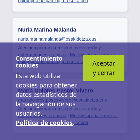
quirúrgico de patología respiratoria
Nuria Marina Malanda
nuria.marinamalanda@osakidetza.eus
Atención primaria en salud, prevención y
enfermedades crónicas
|
Multidisciplinar médico-
Consentimiento
quirúrgico de patología respiratoria
Aceptar
cookies
y cerrar
Esta web utiliza
cookies para obtener
María Dolores Pastor Vivero
datos estadísticos de
mariadolores.pastorvivero@osakidetza.eus
la navegación de sus
Atención primaria en salud, prevención y
usuarios.
enfermedades crónicas
|
Multidisciplinar médico-
Política de cookies
.
quirúrgico de patología respiratoria