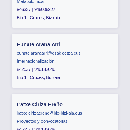
Metabolómica
846327 | 946006327
Bio 1 | Cruces, Bizkaia
Eunate Arana Arri
eunate.aranaarri@osakidetza.eus
Internacionalización
842537 | 946182646
Bio 1 | Cruces, Bizkaia
Iratxe Ciriza Ereño
iratxe.cirizaereno@bio-bizkaia.eus
Proyectos y convocatorias
845297 | 946182648