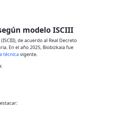
 según modelo ISCIII
 (ISCIII), de acuerdo al Real Decreto
ia. En el año 2025, Biobizkaia fue
a técnica
vigente.
a:
destacar: