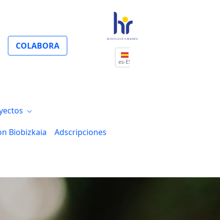
COLABORA
es-ES
yectos
on Biobizkaia
Adscripciones