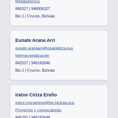
Metabolómica
846327 | 946006327
Bio 1 | Cruces, Bizkaia
Eunate Arana Arri
eunate.aranaarri@osakidetza.eus
Internacionalización
842537 | 946182646
Bio 1 | Cruces, Bizkaia
Iratxe Ciriza Ereño
iratxe.cirizaereno@bio-bizkaia.eus
Proyectos y convocatorias
845297 | 946182648