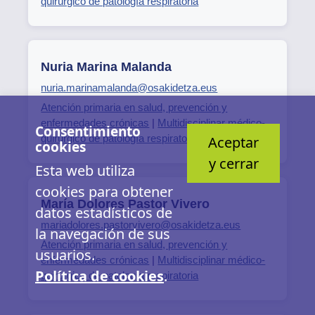
quirúrgico de patología respiratoria
Nuria Marina Malanda
nuria.marinamalanda@osakidetza.eus
Atención primaria en salud, prevención y
enfermedades crónicas
|
Multidisciplinar médico-
Consentimiento
quirúrgico de patología respiratoria
Aceptar
cookies
y cerrar
Esta web utiliza
cookies para obtener
María Dolores Pastor Vivero
datos estadísticos de
mariadolores.pastorvivero@osakidetza.eus
la navegación de sus
Atención primaria en salud, prevención y
usuarios.
enfermedades crónicas
|
Multidisciplinar médico-
Política de cookies
.
quirúrgico de patología respiratoria